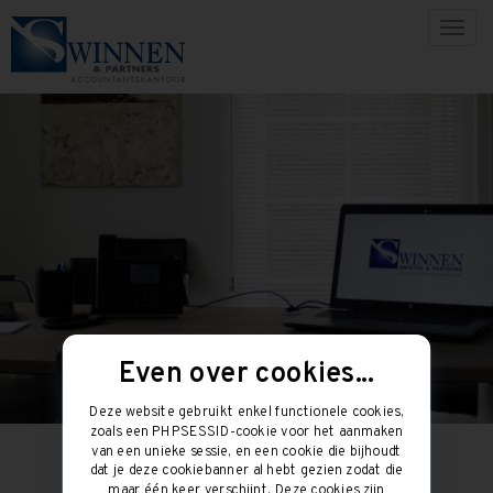
Togg
navig
Even over cookies...
Deze website gebruikt enkel functionele cookies,
zoals een PHPSESSID-cookie voor het aanmaken
van een unieke sessie, en een cookie die bijhoudt
dat je deze cookiebanner al hebt gezien zodat die
maar één keer verschijnt. Deze cookies zijn