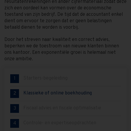
resultatenrekeningen en ander cijfermateriaal zodat deze
zich een oordeel kan vormen over de economische
toestand van zijn bedrijf. De tijd dat de accountant enkel
dient om ervoor te zorgen dat er geen belastingen
betaald dienen te worden is voorbij.
Door het streven naar kwaliteit en correct advies,
beperken we de toestroom van nieuwe klanten binnen
ons kantoor. Een exponentiële groei is helemaal niet
onze ambitie.
Starters-begeleiding
1
Klassieke of online boekhouding
2
Fiscaal advies en fiscale optimalisatie
3
Controle- en expertiseopdrachten
4